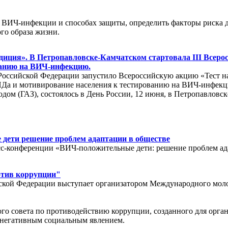
 ВИЧ-инфекции и способах защиты, определить факторы риска дл
го образа жизни.
диция». В Петропавловске-Камчатском стартовала III Всеро
ванию на ВИЧ-инфекцию.
Российской Федерации запустило Всероссийскую акцию «Тест 
а и мотивирование населения к тестированию на ВИЧ-инфекци
ом (ГАЗ), состоялось в День России, 12 июня, в Петропавловск
дети решение проблем адаптации в обществе
сс-конференции «ВИЧ-положительные дети: решение проблем ад
отив коррупции"
йской Федерации выступает организатором Международного мо
го совета по противодействию коррупции, созданного для орга
 негативным социальным явлением.