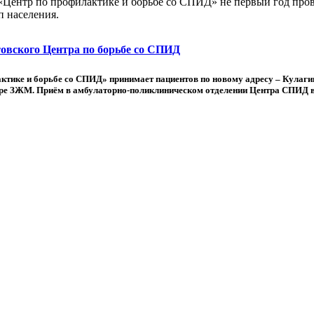
 «Центр по профилактике и борьбе со СПИД» не первый год пр
 населения.
овского Центра по борьбе со СПИД
актике и борьбе со СПИД» принимает пациентов по новому адресу – Кулаги
нтре ЗЖМ. Приём в амбулаторно-поликлиническом отделении Центра СПИД ве