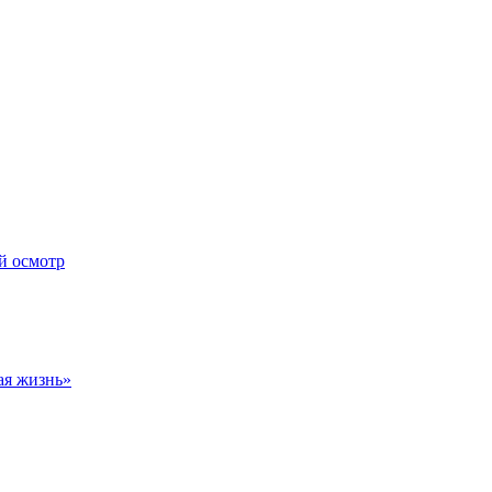
й осмотр
ая жизнь»