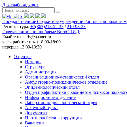
Для слабовидящих
Государственное бюджетное учреждение Ростовской области
«
Регистратура:
+7(863)218-55-37
/
210-98-23
Горячая линия по проблеме Вич/СПИД:
Емайл: rostaids@aaanet.ru
часы работы: пн-пт 8:00-18:00
перерыв 13:00-13:30
О центре
История
Структура
Администрация
Организационно-методический отдел
Амбулаторно-поликлиническое отделение
Эпидемиологический отдел
Отдел профилактики с кабинетом психосоциальног
Инфекционное отделение
Лабораторно-диагностический отдел
Аптечный пункт
Документы
Противодействие коррупции
Вакансии