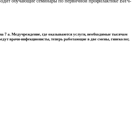
оводит обучающие семинары по первичной профилактике ВИЧ-
на 7 а. Медучреждение, где оказываются услуги, необходимые тысячам
дут врачи-инфекционисты, теперь работающие в две смены, гинеколог,