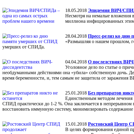
18.05.2018
Эпидемия ВИЧ/СПИДа
Несмотря на немалые вложения в 
миллиона инфицированных этим
28.04.2018
Пресс-релиз ко дню
«Размышляя о нашем прошлом, го
умерших от СПИДа.
04.04.2018
О последствиях ВИЧ
Уголовное дело по статье о пр
необдуманными действиями она «убила» собственную дочь. Дел
время беременности, и, тем самым не защитила от заражения 
25.01.2018
Без препаратов никто
Единственным методом лечения В
СПИД практически до 1-2 %. Она заключается в непрерывном 
восстановить иммунную систему, минимизировать содержание в
15.01.2018
Ростовский Центр С
В целях формирования единой пр