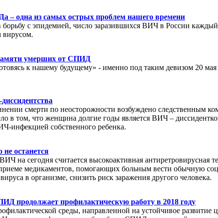
 – одна из самых острых проблем нашего времени
борьбу с эпидемией, число заразившихся ВИЧ в России каждый г
 вирусом.
 памяти умерших от СПИД
товясь к нашему будущему» - именно под таким девизом 20 мая 
-диссидентства
ичинении смерти по неосторожности возбуждено следственным к
о в том, что женщина долгие годы является ВИЧ – диссиденткой
ВИЧ-инфекцией собственного ребенка.
 не останется
ИЧ на сегодня считается высокоактивная антиретровирусная те
приеме медикаментов, помогающих больным вести обычную соци
ируса в организме, снизить риск заражения другого человека.
ПИД продолжает профилактическую работу в 2018 году
офилактической среды, направленной на устойчивое развитие ц