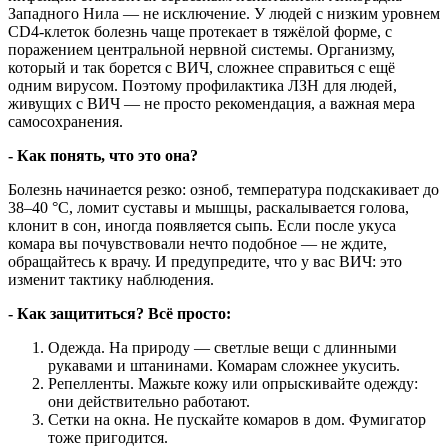
Западного Нила — не исключение. У людей с низким уровнем
CD4-клеток болезнь чаще протекает в тяжёлой форме, с
поражением центральной нервной системы. Организму,
который и так борется с ВИЧ, сложнее справиться с ещё
одним вирусом. Поэтому профилактика ЛЗН для людей,
живущих с ВИЧ — не просто рекомендация, а важная мера
самосохранения.
- К
ак понять, что это она?
Болезнь начинается резко: озноб, температура подскакивает до
38–40 °C, ломит суставы и мышцы, раскалывается голова,
клонит в сон, иногда появляется сыпь. Если после укуса
комара вы почувствовали нечто подобное — не ждите,
обращайтесь к врачу. И предупредите, что у вас ВИЧ: это
изменит тактику наблюдения.
-
Как защититься? Всё просто:
Одежда. На природу — светлые вещи с длинными
рукавами и штанинами. Комарам сложнее укусить.
Репелленты. Мажьте кожу или опрыскивайте одежду:
они действительно работают.
Сетки на окна. Не пускайте комаров в дом. Фумигатор
тоже пригодится.