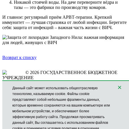
Никакой стоячей воды. На даче переверните вёдра и
тазы — это фабрики по производству комаров.
И главное: регулярный приём АРВТ-терапии. Крепкий
иммунитет — лучшая страховка от любой инфекции. Берегите
себя: защита от инфекций – важная часть жизни с ВИЧ.
Возврат к списку
© 2026 ГОСУДАРСТВЕННОЕ БЮДЖЕТНОЕ
УЧРЕЖДЕНИЕ
РОСТОВСКОЙ ОБЛАСТИ «ЦЕНТР ПО ПРОФИЛАКТИКЕ
×
И БОРЬБЕ СО СПИД»
Данный сайт может использовать общеотраслевую
ГОРЯЧАЯ ЛИНИЯ
технологию, называемую cookie. Файлы cookie
по проблеме Вич/СПИД:
представляют собой небольшие фрагменты данных,
8 (863) 210-98-24
которые временно сохраняются на вашем компьютере или
мобильном устройстве, и обеспечивают более
Регистратура:
эффективную работу сайта. Продолжая просматривать
+7(863)218-55-37
данный сайт, Вы соглашаетесь с использованием файлов
+7(863)210-98-23
cookie и принимаете
условия
политики в отношении