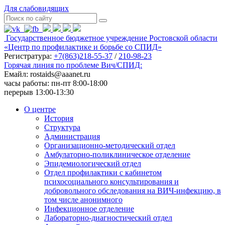
Для слабовидящих
Государственное бюджетное учреждение Ростовской области
«Центр по профилактике и борьбе со СПИД»
Регистратура:
+7(863)218-55-37
/
210-98-23
Горячая линия по проблеме Вич/СПИД:
Емайл: rostaids@aaanet.ru
часы работы: пн-пт 8:00-18:00
перерыв 13:00-13:30
О центре
История
Структура
Администрация
Организационно-методический отдел
Амбулаторно-поликлиническое отделение
Эпидемиологический отдел
Отдел профилактики с кабинетом
психосоциального консультирования и
добровольного обследования на ВИЧ-инфекцию, в
том числе анонимного
Инфекционное отделение
Лабораторно-диагностический отдел