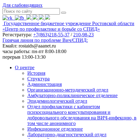
Для слабовидящих
Государственное бюджетное учреждение Ростовской области
«Центр по профилактике и борьбе со СПИД»
Регистратура:
+7(863)218-55-37
/
210-98-23
Горячая линия по проблеме Вич/СПИД:
Емайл: rostaids@aaanet.ru
часы работы: пн-пт 8:00-18:00
перерыв 13:00-13:30
О центре
История
Структура
Администрация
Организационно-методический отдел
Амбулаторно-поликлиническое отделение
Эпидемиологический отдел
Отдел профилактики с кабинетом
психосоциального консультирования и
добровольного обследования на ВИЧ-инфекцию, в
том числе анонимного
Инфекционное отделение
Лабораторно-диагностический отдел