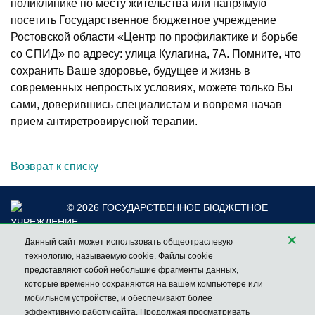
поликлинике по месту жительства или напрямую
посетить Государственное бюджетное учреждение
Ростовской области «Центр по профилактике и борьбе
со СПИД» по адресу: улица Кулагина, 7А. Помните, что
сохранить Ваше здоровье, будущее и жизнь в
современных непростых условиях, можете только Вы
сами, доверившись специалистам и вовремя начав
прием антиретровирусной терапии.
Возврат к списку
© 2026 ГОСУДАРСТВЕННОЕ БЮДЖЕТНОЕ
УЧРЕЖДЕНИЕ
×
РОСТОВСКОЙ ОБЛАСТИ «ЦЕНТР ПО ПРОФИЛАКТИКЕ И
Данный сайт может использовать общеотраслевую
БОРЬБЕ СО СПИД»
технологию, называемую cookie. Файлы cookie
ГОРЯЧАЯ ЛИНИЯ
НАШ АДРЕС
представляют собой небольшие фрагменты данных,
по проблеме Вич/СПИД:
РОССИЯ, 344116,
которые временно сохраняются на вашем компьютере или
8 (863) 210-98-24
РОСТОВ-НА-ДОНУ, УЛ. КУЛАГИНА 7А
мобильном устройстве, и обеспечивают более
эффективную работу сайта. Продолжая просматривать